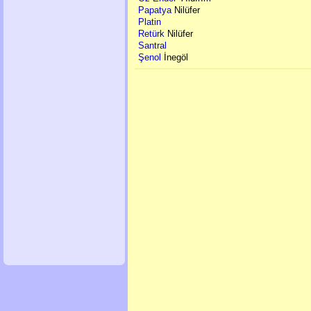
Papatya
Nilüfer
Platin
Retürk
Nilüfer
Santral
Şenol
İnegöl