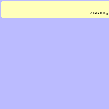
© 1999-2010 gaz