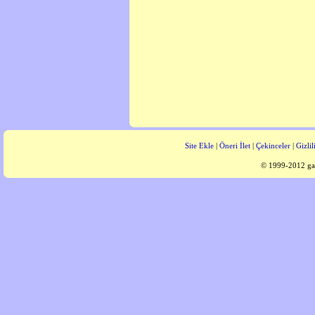
Site Ekle
|
Öneri İlet
|
Çekinceler
|
Gizlil
© 1999-2012 gaz