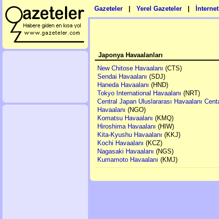
Gazeteler
|
Yerel Gazeteler
|
İnterne
Japonya Havaalanları
New Chitose Havaalanı
(CTS)
Sendai Havaalanı
(SDJ)
Haneda Havaalanı
(HND)
Tokyo International Havaalanı
(NRT)
Central Japan Uluslararası Havaalanı Cent
Havaalanı
(NGO)
Komatsu Havaalanı
(KMQ)
Hiroshima Havaalanı
(HIW)
Kita-Kyushu Havaalanı
(KKJ)
Kochi Havaalanı
(KCZ)
Nagasaki Havaalanı
(NGS)
Kumamoto Havaalanı
(KMJ)