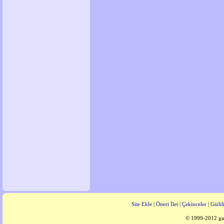
Site Ekle
|
Öneri İlet
|
Çekinceler
|
Gizlil
© 1999-2012 gaz