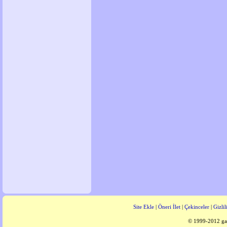
Site Ekle
|
Öneri İlet
|
Çekinceler
|
Gizlil
© 1999-2012 gaz