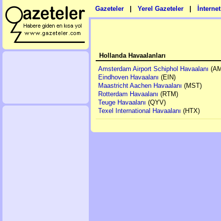
Gazeteler
|
Yerel Gazeteler
|
İnterne
Hollanda Havaalanları
Amsterdam Airport Schiphol Havaalanı
(AM
Eindhoven Havaalanı
(EIN)
Maastricht Aachen Havaalanı
(MST)
Rotterdam Havaalanı
(RTM)
Teuge Havaalanı
(QYV)
Texel International Havaalanı
(HTX)