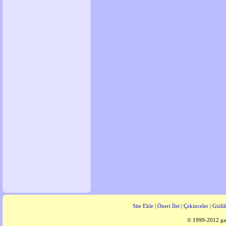
Site Ekle
|
Öneri İlet
|
Çekinceler
|
Gizlil
© 1999-2012 gaz