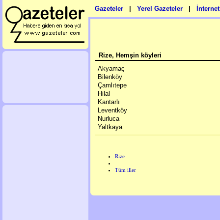
Gazeteler
|
Yerel Gazeteler
|
İnterne
Rize, Hemşin köyleri
Akyamaç
Bilenköy
Çamlıtepe
Hilal
Kantarlı
Leventköy
Nurluca
Yaltkaya
Rize
Tüm iller