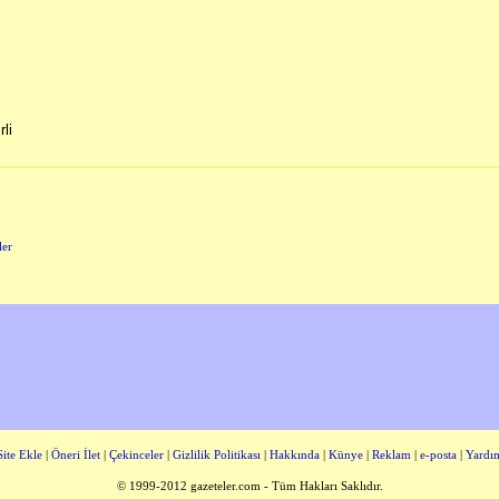
li
ler
Site Ekle
|
Öneri İlet
|
Çekinceler
|
Gizlilik Politikası
|
Hakkında
|
Künye
|
Reklam
|
e-posta
|
Yardı
© 1999-2012 gazeteler.com - Tüm Hakları Saklıdır.