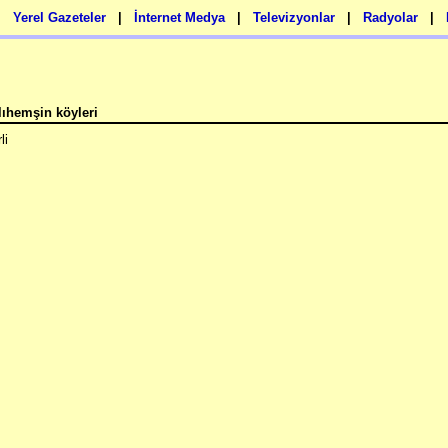
|
Yerel Gazeteler
|
İnternet Medya
|
Televizyonlar
|
Radyolar
|
lıhemşin köyleri
li