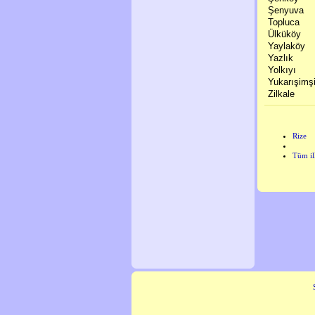
Şenyuva
Topluca
Ülküköy
Yaylaköy
Yazlık
Yolkıyı
Yukarışimşir
Zilkale
Rize
Tüm il