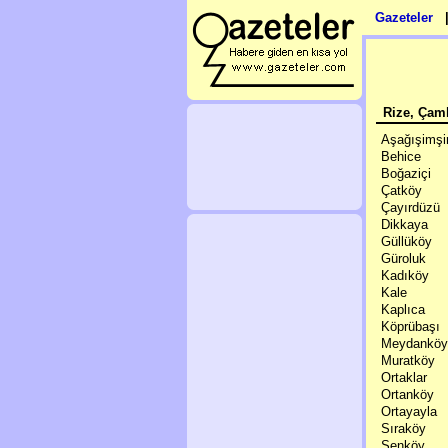
Gazeteler
Rize, Çam
Aşağışimşir
Behice
Boğaziçi
Çatköy
Çayırdüzü
Dikkaya
Güllüköy
Güroluk
Kadıköy
Kale
Kaplıca
Köprübaşı
Meydanköy
Muratköy
Ortaklar
Ortanköy
Ortayayla
Sıraköy
Şenköy