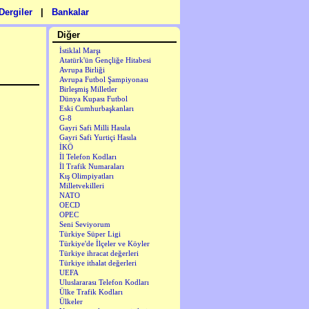
Dergiler
|
Bankalar
Diğer
İstiklal Marşı
Atatürk'ün Gençliğe Hitabesi
Avrupa Birliği
Avrupa Futbol Şampiyonası
Birleşmiş Milletler
Dünya Kupası Futbol
Eski Cumhurbaşkanları
G-8
Gayri Safi Milli Hasıla
Gayri Safi Yurtiçi Hasıla
İKÖ
İl Telefon Kodları
İl Trafik Numaraları
Kış Olimpiyatları
Milletvekilleri
NATO
OECD
OPEC
Seni Seviyorum
Türkiye Süper Ligi
Türkiye'de İlçeler ve Köyler
Türkiye ihracat değerleri
Türkiye ithalat değerleri
UEFA
Uluslararası Telefon Kodları
Ülke Trafik Kodları
Ülkeler