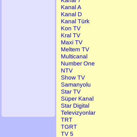
Kanal 7
Kanal A
Kanal D
Kanal Türk
Kon TV
Kral TV
Maxi TV
Meltem TV
Multicanal
Number One
NTV
Show TV
Samanyolu
Star TV
Süper Kanal
Star Digital
Televizyonlar
TRT
TGRT
TV 5