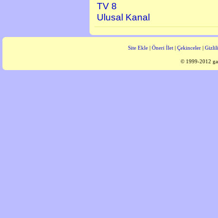
TV 8
Ulusal Kanal
Site Ekle
|
Öneri İlet
|
Çekinceler
|
Gizlil
© 1999-2012 gaz