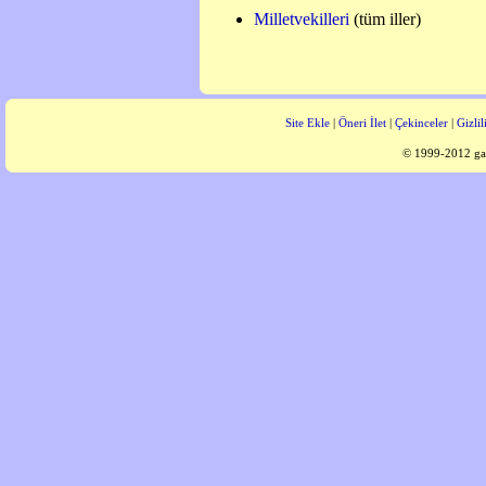
Milletvekilleri
(tüm iller)
Site Ekle
|
Öneri İlet
|
Çekinceler
|
Gizlil
© 1999-2012 gaz