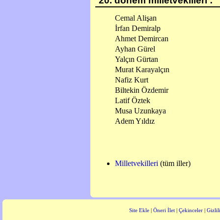
20. dönem milletvekilleri :
Cemal Alişan
İrfan Demiralp
Ahmet Demircan
Ayhan Gürel
Yalçın Gürtan
Murat Karayalçın
Nafiz Kurt
Biltekin Özdemir
Latif Öztek
Musa Uzunkaya
Adem Yıldız
Milletvekilleri
(tüm iller)
Site Ekle
|
Öneri İlet
|
Çekinceler
|
Gizlil