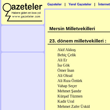
Gazeteler
|
Yerel Gazeteler
|
İnterne
Mersin Milletvekilleri
23. dönem milletvekilleri :
Akif Akkuş
Behiç Çelik
Ali Er
İsa Gök
Ömer İnan
Ali Oksal
Ali Rıza Öztürk
Vahap Seçer
Mehmet Şandır
Kürşad Tüzmen
Kadir Ural
Mehmet Zafer Üskül