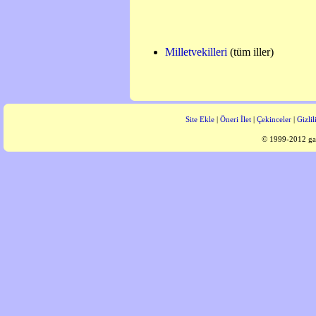
Milletvekilleri
(tüm iller)
Site Ekle
|
Öneri İlet
|
Çekinceler
|
Gizlil
© 1999-2012 gaz