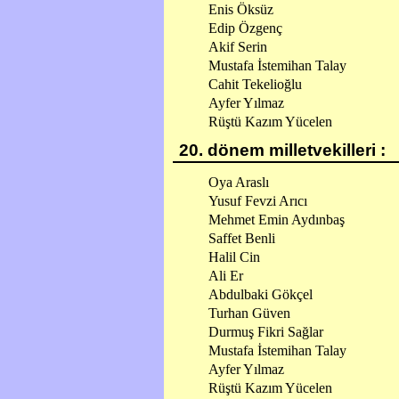
Enis Öksüz
Edip Özgenç
Akif Serin
Mustafa İstemihan Talay
Cahit Tekelioğlu
Ayfer Yılmaz
Rüştü Kazım Yücelen
20. dönem milletvekilleri :
Oya Araslı
Yusuf Fevzi Arıcı
Mehmet Emin Aydınbaş
Saffet Benli
Halil Cin
Ali Er
Abdulbaki Gökçel
Turhan Güven
Durmuş Fikri Sağlar
Mustafa İstemihan Talay
Ayfer Yılmaz
Rüştü Kazım Yücelen