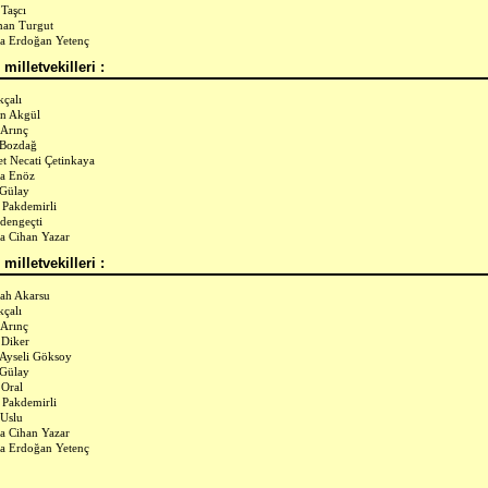
Taşcı
man Turgut
a Erdoğan Yetenç
milletvekilleri :
kçalı
n Akgül
 Arınç
 Bozdağ
 Necati Çetinkaya
a Enöz
 Gülay
Pakdemirli
rdengeçti
a Cihan Yazar
milletvekilleri :
ah Akarsu
kçalı
 Arınç
 Diker
 Ayseli Göksoy
 Gülay
Oral
Pakdemirli
Uslu
a Cihan Yazar
a Erdoğan Yetenç