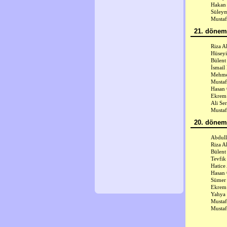
Hakan 
Süley
Mustaf
21. dönem 
Riza A
Hüseyi
Bülent
İsmail
Mehmet
Mustaf
Hasan
Ekrem 
Ali Se
Mustaf
20. dönem 
Abdull
Riza A
Bülent
Tevfik
Hatice
Hasan
Sümer 
Ekrem 
Yahya 
Mustaf
Mustaf