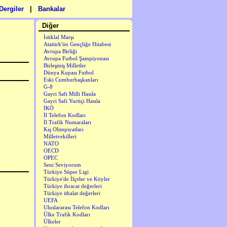
Dergiler
|
Bankalar
Diğer
İstiklal Marşı
Atatürk'ün Gençliğe Hitabesi
Avrupa Birliği
Avrupa Futbol Şampiyonası
Birleşmiş Milletler
Dünya Kupası Futbol
Eski Cumhurbaşkanları
G-8
Gayri Safi Milli Hasıla
Gayri Safi Yurtiçi Hasıla
İKÖ
İl Telefon Kodları
İl Trafik Numaraları
Kış Olimpiyatları
Milletvekilleri
NATO
OECD
OPEC
Seni Seviyorum
Türkiye Süper Ligi
Türkiye'de İlçeler ve Köyler
Türkiye ihracat değerleri
Türkiye ithalat değerleri
UEFA
Uluslararası Telefon Kodları
Ülke Trafik Kodları
Ülkeler