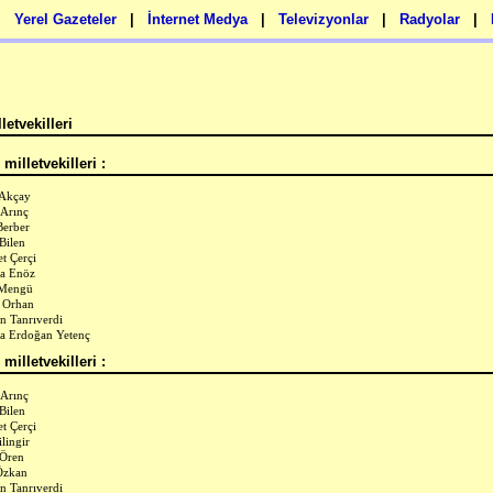
|
Yerel Gazeteler
|
İnternet Medya
|
Televizyonlar
|
Radyolar
|
letvekilleri
milletvekilleri :
 Akçay
 Arınç
Berber
 Bilen
t Çerçi
a Enöz
 Mengü
 Orhan
n Tanrıverdi
a Erdoğan Yetenç
milletvekilleri :
 Arınç
 Bilen
t Çerçi
lingir
 Ören
Özkan
n Tanrıverdi