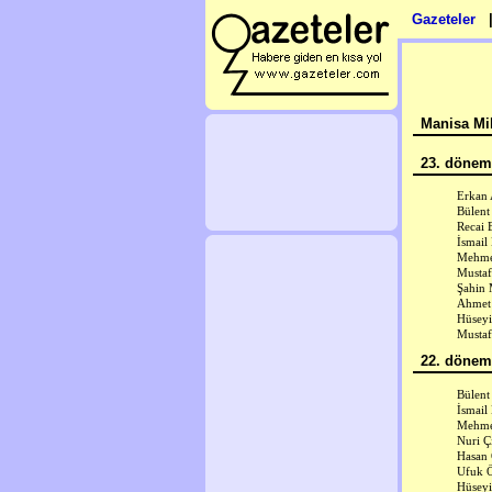
Gazeteler
Manisa Mil
23. dönem 
Erkan
Bülent
Recai 
İsmail
Mehme
Mustaf
Şahin
Ahmet
Hüseyi
Mustaf
22. dönem 
Bülent
İsmail
Mehme
Nuri Çi
Hasan
Ufuk 
Hüseyi