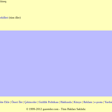
Güneş
ekilleri
(tüm iller)
Site Ekle
|
Öneri İlet
|
Çekinceler
|
Gizlilik Politikası
|
Hakkında
|
Künye
|
Reklam
|
e-posta
|
Yardı
© 1999-2012 gazeteler.com - Tüm Hakları Saklıdır.