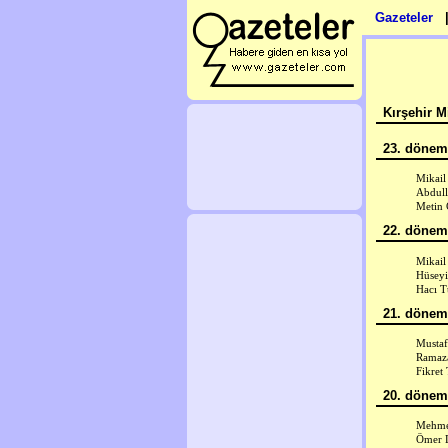
Gazeteler
Kırşehir Mi
23. dönem 
Mikail
Abdull
Metin
22. dönem 
Mikail
Hüseyi
Hacı T
21. dönem 
Mustaf
Ramaz
Fikret
20. dönem 
Mehmet
Ömer 