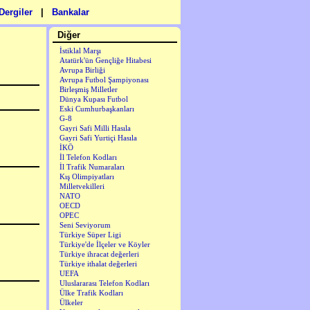
Dergiler
|
Bankalar
Diğer
İstiklal Marşı
Atatürk'ün Gençliğe Hitabesi
Avrupa Birliği
Avrupa Futbol Şampiyonası
Birleşmiş Milletler
Dünya Kupası Futbol
Eski Cumhurbaşkanları
G-8
Gayri Safi Milli Hasıla
Gayri Safi Yurtiçi Hasıla
İKÖ
İl Telefon Kodları
İl Trafik Numaraları
Kış Olimpiyatları
Milletvekilleri
NATO
OECD
OPEC
Seni Seviyorum
Türkiye Süper Ligi
Türkiye'de İlçeler ve Köyler
Türkiye ihracat değerleri
Türkiye ithalat değerleri
UEFA
Uluslararası Telefon Kodları
Ülke Trafik Kodları
Ülkeler