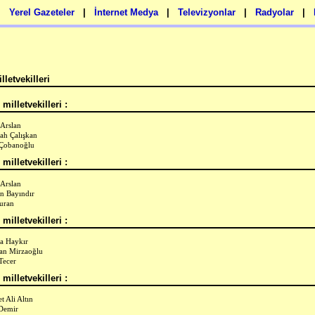
|
Yerel Gazeteler
|
İnternet Medya
|
Televizyonlar
|
Radyolar
|
lletvekilleri
milletvekilleri :
 Arslan
ah Çalışkan
 Çobanoğlu
milletvekilleri :
 Arslan
n Bayındır
uran
milletvekilleri :
a Haykır
an Mirzaoğlu
 Tecer
milletvekilleri :
 Ali Altın
Demir