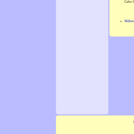
Cafer 
Milletv