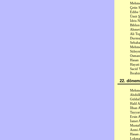
Mehme
Çetin 
Edibe 
Ümit Ş
İdris 
Bihlun
Ahmet
Ali To
Durmuş
Sebaha
Mehme
Süley
Osman 
Hasan 
Hayati
Sacid 
İbrahi
22. dönem 
Mehmet
Abdülk
Güldal
Halil 
İlhan 
Tayyar
Ersin 
İsmet 
Mustaf
Azmi A
Hasan 
Lokma