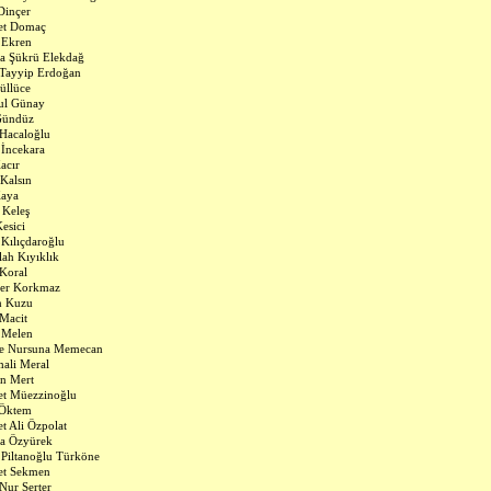
Dinçer
t Domaç
 Ekren
a Şükrü Elekdağ
Tayyip Erdoğan
Güllüce
ul Günay
Gündüz
Hacaloğlu
 İncekara
acır
Kalsın
Kaya
 Keleş
Kesici
Kılıçdaroğlu
lah Kıyıklık
Koral
der Korkmaz
n Kuzu
Macit
 Melen
e Nursuna Memecan
ali Meral
n Mert
t Müezzinoğlu
 Öktem
 Ali Özpolat
a Özyürek
Piltanoğlu Türköne
t Sekmen
Nur Serter