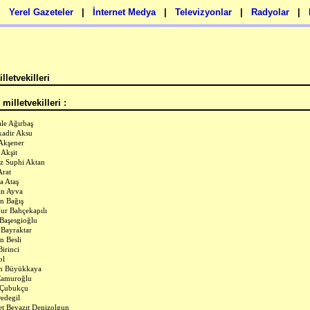
|
Yerel Gazeteler
|
İnternet Medya
|
Televizyonlar
|
Radyolar
|
lletvekilleri
milletvekilleri :
ale Ağırbaş
adir Aksu
Akşener
 Akşit
z Suphi Aktan
Arat
a Ataş
n Ayva
n Bağış
ur Bahçekapılı
Başesgioğlu
 Bayraktar
n Besli
Birinci
ol
in Büyükkaya
Çamuroğlu
 Çubukçu
edegil
 Beyazıt Denizolgun