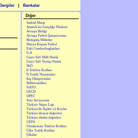
Dergiler
|
Bankalar
Diğer
İstiklal Marşı
Atatürk'ün Gençliğe Hitabesi
Avrupa Birliği
Avrupa Futbol Şampiyonası
Birleşmiş Milletler
Dünya Kupası Futbol
Eski Cumhurbaşkanları
G-8
Gayri Safi Milli Hasıla
Gayri Safi Yurtiçi Hasıla
İKÖ
İl Telefon Kodları
İl Trafik Numaraları
Kış Olimpiyatları
Milletvekilleri
NATO
OECD
OPEC
Seni Seviyorum
Türkiye Süper Ligi
Türkiye'de İlçeler ve Köyler
Türkiye ihracat değerleri
Türkiye ithalat değerleri
UEFA
Uluslararası Telefon Kodları
Ülke Trafik Kodları
Ülkeler