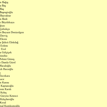
n Bağış
a Baş
Baş
Başesgioğlu
 Bayraktar
n Besli
in Büyükkaya
şkun
 Çubukçu
 Beyazıt Denizolgun
Derviş
 Ekren
a Şükrü Elekdağ
 Erdem
 Erol
za Gülçiçek
Gündüz
 Fehmi Güneş
p Damla Gürel
Hacaloğlu
h Hacıoğlu
ş
 İncekara
acır
in Kansu
 Kaptanoğlu
em Karslı
 Keleş
 Güryüz Ketenci
Kılıçdaroğlu
Koral
emal Kumkumoğlu