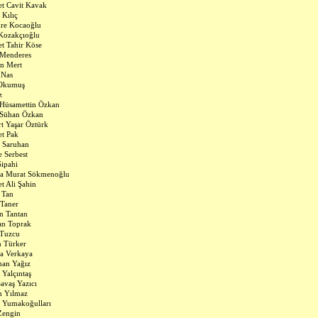
t Cavit Kavak
Kılıç
re Kocaoğlu
Kozakçıoğlu
t Tahir Köse
 Menderes
n Mert
 Nas
 Okumuş
z
Hüsamettin Özkan
 Sühan Özkan
t Yaşar Öztürk
t Pak
 Saruhan
e Serbest
Sipahi
fa Murat Sökmenoğlu
 Ali Şahin
 Tan
Taner
in Tantan
an Toprak
 Tuzcu
 Türker
a Verkaya
man Yağız
 Yalçıntaş
Savaş Yazıcı
n Yılmaz
 Yumakoğulları
Zengin