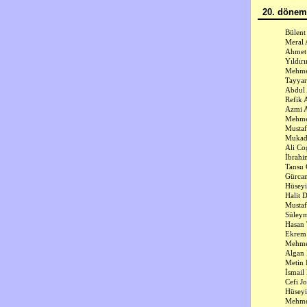
20. dönem 
Bülent
Meral 
Ahmet 
Yıldır
Mehmet
Tayyar
Abdul 
Refik 
Azmi A
Mehme
Mustaf
Mukad
Ali Co
İbrah
Tansu 
Gürca
Hüsey
Halit
Mustaf
Süleym
Hasan 
Ekrem
Mehmet
Algan 
Metin 
İsmail
Cefi J
Hüsey
Mehme