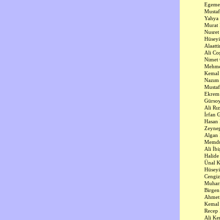
Egeme
Mustaf
Yahya 
Murat 
Nusret
Hüseyi
Alaatt
Ali Co
Nimet
Mehmet
Kemal 
Nazım
Mustaf
Ekrem
Gürsoy
Ali Rı
İrfan 
Hasan
Zeyne
Algan 
Memdu
Ali İbi
Halide
Ünal K
Hüsey
Cengiz
Muharr
Birgen
Ahmet
Kemal 
Recep 
Ali K