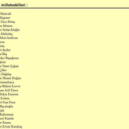
milletvekilleri :
 Akarcalı
Akşener
Ziya Aktaş
ım Aktuna
 Sedat Aloğlu
 Altıkulaç
Ahat Andican
Aras
teş
t Aydın
a Baş
der Başeğmez
şkun
im Nami Çağan
Çiller
n Dağdaş
in Hüsnü Doğan
 Dumankaya
a Bülent Ecevit
an Arif Emre
Tekin Enerem
 Erdem
 Fuat Fırat
Hacaloğlu
Işık
 Kahraman
ozef Kamhi
in Kansu
t Ercan Karakaş