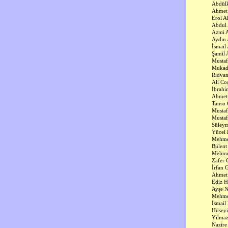
Abdülk
Ahmet 
Erol A
Abdul 
Azmi A
Aydın 
İsmail 
Şamil 
Mustaf
Mukad
Rıdva
Ali Co
İbrah
Ahmet
Tansu 
Musta
Mustaf
Süleym
Yücel 
Mehmet
Bülent
Mehme
Zafer 
İrfan 
Ahmet
Ediz 
Ayşe N
Mehmet
İsmail
Hüsey
Yılma
Nazire