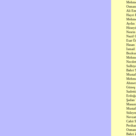
Mehme
Osman 
Ali Em
Hayri 
Mehme
Aydın
Hüseyi
Nesrin
Nazif
Esat Ö
Hasan 
İsmail
Bozkur
Mehme
Necdet
Sulhiy
Bahri 
Musta
Mehmet
Ahmet
Güneş 
Sadett
Erdoğ
Şadan
Masum
Mustaf
Süley
Nevzat
Cahit 
Periha
Osman
Bahri 