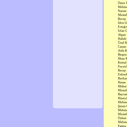
Ömer 
Mehme
Nazım
Mustaf
Recep 
İdris 
Ertuğr
İrfan 
Algan 
Halide
Ünal K
Canan 
Atila 
Birgen
İlhan 
Kemal 
Feyzul
Recep 
Esfen
Burha
Hasan 
Mithat
Mesud
Bayram
Hüseyi
Mehme
Şinasi
Mehmet
Mustaf
Özlem 
Mehme
Fatma 