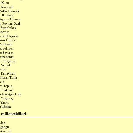
n Kuzu
 Küçükali
ülfü Livaneli
l Okuducu
Başaran Öymen
m Reyhan Özal
Sırrı Özbek
zdemir
 Ali Özpolat
Nuri Öztürk
 Sarıbekir
t Sekmen
t Sevigen
Naim Şahin
 Ali Şahin
 Şimşek
irin
 Tamaylıgil
 Hasan Tanla
puz
en Topuz
 Unakıtan
p Armağan Uslu
 Yalçıntaş
 Yazıcı
 Yıldırım
milletvekilleri :
Adan
Ağaoğlu
 Akarcalı