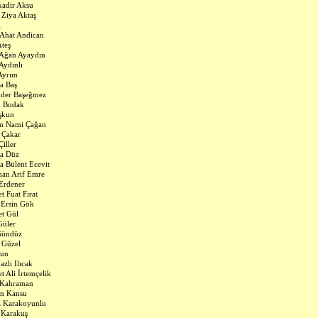
adir Aksu
Ziya Aktaş
l
Ahat Andican
teş
Ağan Ayaydın
Aydınlı
Ayrım
a Baş
der Başeğmez
n Budak
şkun
im Nami Çağan
 Çakar
Çiller
fa Düz
a Bülent Ecevit
an Arif Emre
Erdener
 Fuat Fırat
 Ersin Gök
t Gül
Güler
Gündüz
 Güzel
Hun
azlı Ilıcak
 Ali İrtemçelik
 Kahraman
in Kansu
z Karakoyunlu
 Karakuş