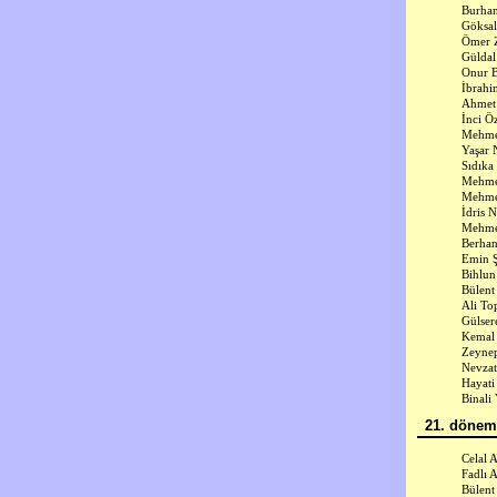
Burha
Göksal
Ömer Z
Gülda
Onur 
İbrahi
Ahmet 
İnci Ö
Mehmet
Yaşar 
Sıdıka
Mehme
Mehme
İdris 
Mehmet
Berhan
Emin Ş
Bihlun
Bülent
Ali To
Gülser
Kemal
Zeyne
Nevzat
Hayati
Binali
21. dönem 
Celal 
Fadlı 
Bülent