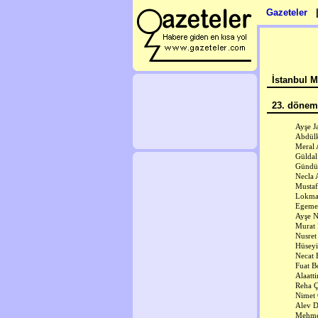
Gazeteler
İstanbul Mi
23. dönem 
Ayşe J
Abdülk
Meral 
Güldal
Gündü
Necla 
Mustaf
Lokma
Egeme
Ayşe N
Murat 
Nusret
Hüseyi
Necat 
Fuat B
Alaatt
Reha 
Nimet
Alev D
Mehmet