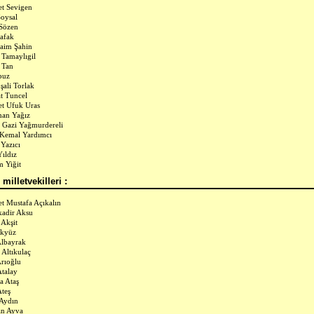
t Sevigen
Soysal
Sözen
afak
Naim Şahin
 Tamaylıgil
 Tan
puz
ali Torlak
t Tuncel
t Ufuk Uras
man Yağız
Gazi Yağmurdereli
Kemal Yardımcı
 Yazıcı
Yıldız
m Yiğit
milletvekilleri :
 Mustafa Açıkalın
adir Aksu
 Akşit
Akyüz
Albayrak
 Altıkulaç
Arıoğlu
Atalay
a Ataş
teş
Aydın
n Ayva