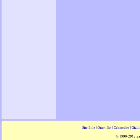
Site Ekle
|
Öneri İlet
|
Çekinceler
|
Gizlil
© 1999-2012 gaz