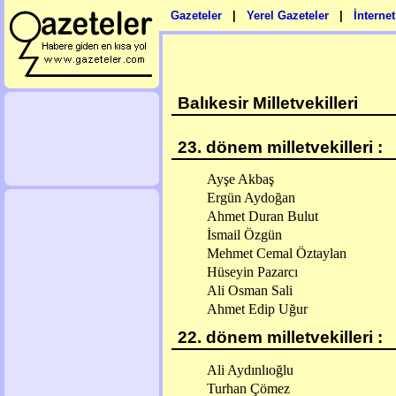
Gazeteler
|
Yerel Gazeteler
|
İnterne
Balıkesir Milletvekilleri
23. dönem milletvekilleri :
Ayşe Akbaş
Ergün Aydoğan
Ahmet Duran Bulut
İsmail Özgün
Mehmet Cemal Öztaylan
Hüseyin Pazarcı
Ali Osman Sali
Ahmet Edip Uğur
22. dönem milletvekilleri :
Ali Aydınlıoğlu
Turhan Çömez