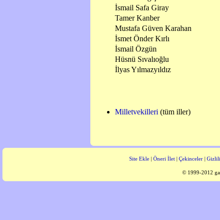
İsmail Safa Giray
Tamer Kanber
Mustafa Güven Karahan
İsmet Önder Kırlı
İsmail Özgün
Hüsnü Sıvalıoğlu
İlyas Yılmazyıldız
Milletvekilleri
(tüm iller)
Site Ekle
|
Öneri İlet
|
Çekinceler
|
Gizlil
© 1999-2012 gaz