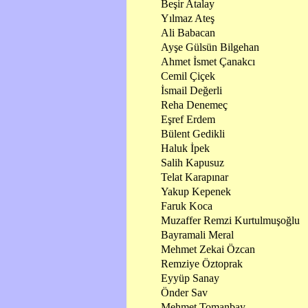
Beşir Atalay
Yılmaz Ateş
Ali Babacan
Ayşe Gülsün Bilgehan
Ahmet İsmet Çanakcı
Cemil Çiçek
İsmail Değerli
Reha Denemeç
Eşref Erdem
Bülent Gedikli
Haluk İpek
Salih Kapusuz
Telat Karapınar
Yakup Kepenek
Faruk Koca
Muzaffer Remzi Kurtulmuşoğlu
Bayramali Meral
Mehmet Zekai Özcan
Remziye Öztoprak
Eyyüp Sanay
Önder Sav
Mehmet Tomanbay