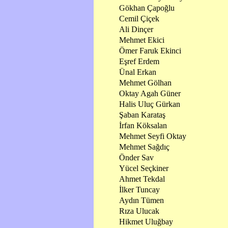
Gökhan Çapoğlu
Cemil Çiçek
Ali Dinçer
Mehmet Ekici
Ömer Faruk Ekinci
Eşref Erdem
Ünal Erkan
Mehmet Gölhan
Oktay Agah Güner
Halis Uluç Gürkan
Şaban Karataş
İrfan Köksalan
Mehmet Seyfi Oktay
Mehmet Sağdıç
Önder Sav
Yücel Seçkiner
Ahmet Tekdal
İlker Tuncay
Aydın Tümen
Rıza Ulucak
Hikmet Uluğbay