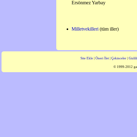
Ersönmez Yarbay
Milletvekilleri
(tüm iller)
Site Ekle
|
Öneri İlet
|
Çekinceler
|
Gizlil
© 1999-2012 gaz