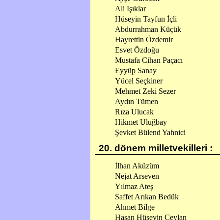
Ali Işıklar
Hüseyin Tayfun İçli
Abdurrahman Küçük
Hayrettin Özdemir
Esvet Özdoğu
Mustafa Cihan Paçacı
Eyyüp Sanay
Yücel Seçkiner
Mehmet Zeki Sezer
Aydın Tümen
Rıza Ulucak
Hikmet Uluğbay
Şevket Bülend Yahnici
20. dönem milletvekilleri :
İlhan Aküzüm
Nejat Arseven
Yılmaz Ateş
Saffet Arıkan Bedük
Ahmet Bilge
Hasan Hüseyin Ceylan