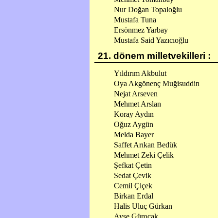
Nur Doğan Topaloğlu
Mustafa Tuna
Ersönmez Yarbay
Mustafa Said Yazıcıoğlu
21. dönem milletvekilleri :
Yıldırım Akbulut
Oya Akgönenç Muğisuddin
Nejat Arseven
Mehmet Arslan
Koray Aydın
Oğuz Aygün
Melda Bayer
Saffet Arıkan Bedük
Mehmet Zeki Çelik
Şefkat Çetin
Sedat Çevik
Cemil Çiçek
Birkan Erdal
Halis Uluç Gürkan
Ayşe Gürocak