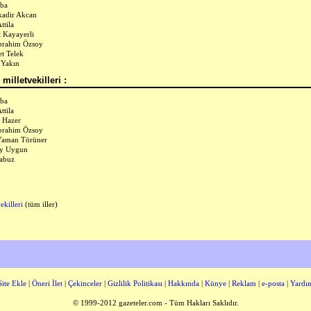
çba
adir Akcan
ttila
 Kayayerli
İbrahim Özsoy
t Telek
 Yakın
milletvekilleri :
çba
ttila
 Hazer
İbrahim Özsoy
Yaman Törüner
ay Uygun
abuz
ekilleri
(tüm iller)
Site Ekle
|
Öneri İlet
|
Çekinceler
|
Gizlilik Politikası
|
Hakkında
|
Künye
|
Reklam
|
e-posta
|
Yardı
© 1999-2012 gazeteler.com - Tüm Hakları Saklıdır.