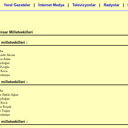
|
Yerel Gazeteler
|
İnternet Medya
|
Televizyonlar
|
Radyolar
|
isar Milletvekilleri
milletvekilleri :
çba
adir Akcan
ya Aslan
Aydoğan
 Eroğlu
 Koca
Ünlütepe
milletvekilleri :
çba
m Hakkı Aşkar
Aydoğan
 Koca
t Koçak
n Tugay
Ünlütepe
milletvekilleri :