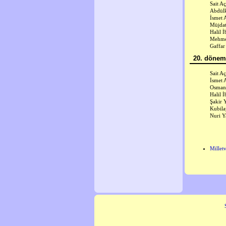
Sait A
Abdülk
İsmet A
Müjdat
Halil 
Mehme
Gaffar
20. dönem 
Sait A
İsmet A
Osman
Halil 
Şakir 
Kubil
Nuri Y
Milletv