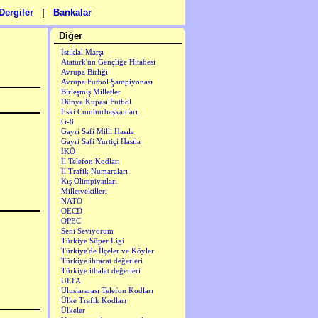
Dergiler
|
Bankalar
Diğer
İstiklal Marşı
Atatürk'ün Gençliğe Hitabesi
Avrupa Birliği
Avrupa Futbol Şampiyonası
Birleşmiş Milletler
Dünya Kupası Futbol
Eski Cumhurbaşkanları
G-8
Gayri Safi Milli Hasıla
Gayri Safi Yurtiçi Hasıla
İKÖ
İl Telefon Kodları
İl Trafik Numaraları
Kış Olimpiyatları
Milletvekilleri
NATO
OECD
OPEC
Seni Seviyorum
Türkiye Süper Ligi
Türkiye'de İlçeler ve Köyler
Türkiye ihracat değerleri
Türkiye ithalat değerleri
UEFA
Uluslararası Telefon Kodları
Ülke Trafik Kodları
Ülkeler