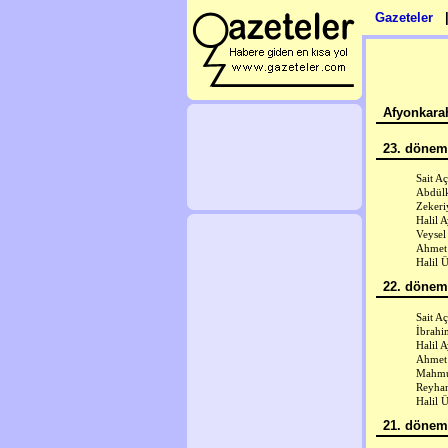
Gazeteler
Afyonkarah
23. dönem 
Sait A
Abdülk
Zekeri
Halil 
Veysel
Ahmet
Halil 
22. dönem 
Sait A
İbrahi
Halil 
Ahmet
Mahmu
Reyha
Halil 
21. dönem 